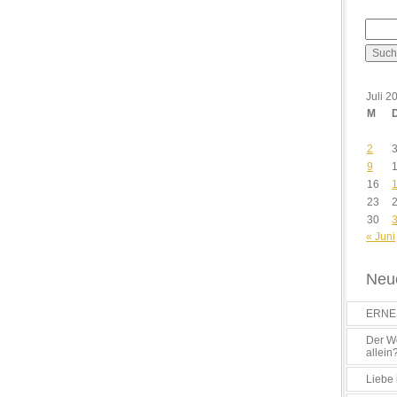
Juli 2
M
2
9
16
23
30
« Juni
Neue
ERNES
Der Wo
allein
Liebe 