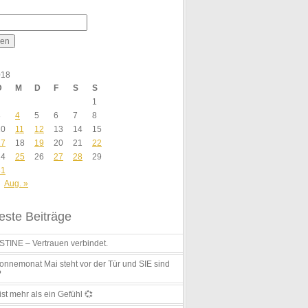
018
D
M
D
F
S
S
1
3
4
5
6
7
8
10
11
12
13
14
15
17
18
19
20
21
22
24
25
26
27
28
29
31
Aug. »
ste Beiträge
TINE – Vertrauen verbindet.
nnemonat Mai steht vor der Tür und SIE sind
?
ist mehr als ein Gefühl 💞