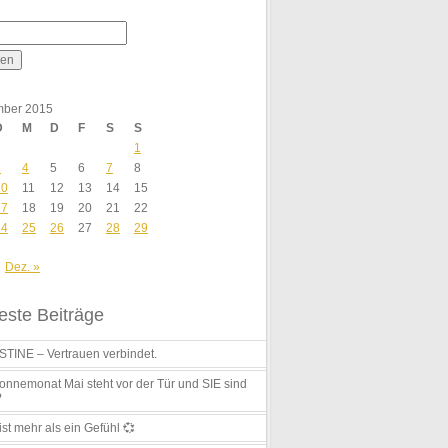
ber 2015
D
M
D
F
S
S
1
3
4
5
6
7
8
10
11
12
13
14
15
17
18
19
20
21
22
24
25
26
27
28
29
Dez. »
ste Beiträge
TINE – Vertrauen verbindet.
nnemonat Mai steht vor der Tür und SIE sind
?
ist mehr als ein Gefühl 💞