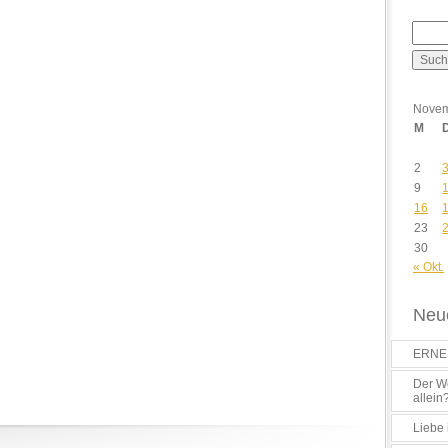
Novem
M
2
9
16
23
30
« Okt.
Neue
ERNES
Der Wo
allein
Liebe 