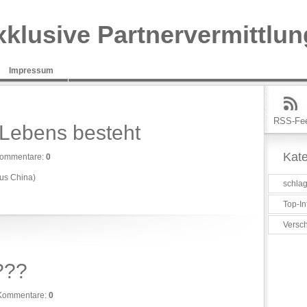
xklusive Partnervermittlun
Impressum
RSS-Fe
 Lebens besteht
Kate
ommentare:
0
us China)
schlag
Top-In
Versc
???
Kommentare:
0