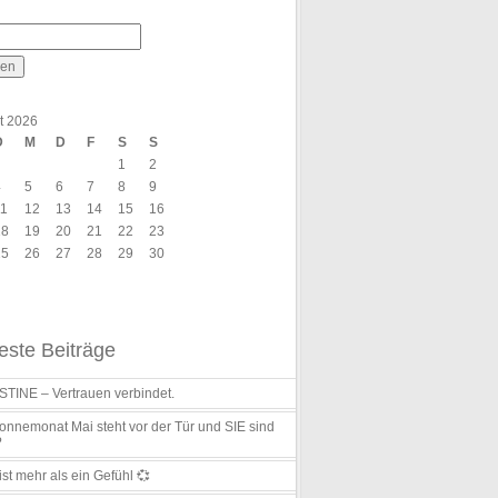
t 2026
D
M
D
F
S
S
1
2
4
5
6
7
8
9
11
12
13
14
15
16
18
19
20
21
22
23
25
26
27
28
29
30
ste Beiträge
TINE – Vertrauen verbindet.
nnemonat Mai steht vor der Tür und SIE sind
?
ist mehr als ein Gefühl 💞