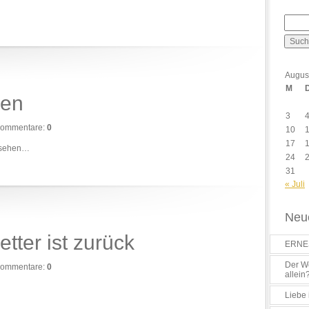
Augus
M
gen
3
ommentare:
0
10
17
u sehen…
24
31
« Juli
Neue
ter ist zurück
ERNES
Der Wo
ommentare:
0
allein
Liebe 