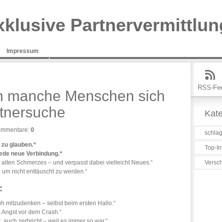
xklusive Partnervermittlun
Impressum
RSS-Fe
n manche Menschen sich
rtnersuche
Kate
mmentare:
0
schlag
r zu glauben.“
Top-In
jede neue Verbindung.“
 alten Schmerzes – und verpasst dabei vielleicht Neues.“
Versc
, um nicht enttäuscht zu werden.“
:
h mitzudenken – selbst beim ersten Hallo.“
 Angst vor dem Crash.“
t, auch zerbricht – weil es immer so war.“