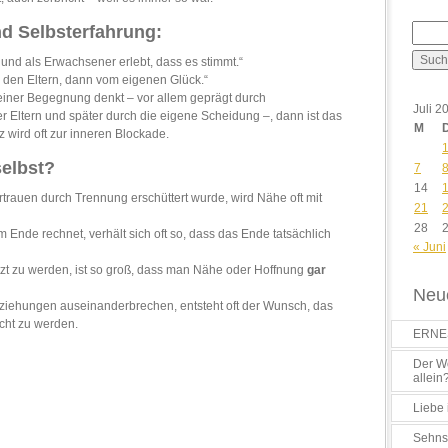
nd Selbsterfahrung:
 und als Erwachsener erlebt, dass es stimmt.“
n den Eltern, dann vom eigenen Glück.“
iner Begegnung denkt – vor allem geprägt durch
Juli 2
 Eltern und später durch die eigene Scheidung –, dann ist das
M
 wird oft zur inneren Blockade.
selbst?
7
14
trauen durch Trennung erschüttert wurde, wird Nähe oft mit
21
28
 Ende rechnet, verhält sich oft so, dass das Ende tatsächlich
« Juni
tzt zu werden, ist so groß, dass man Nähe oder Hoffnung
gar
Neue
Beziehungen auseinanderbrechen, entsteht oft der Wunsch, das
cht zu werden.
ERNES
Der Wo
allein
Liebe 
Sehns