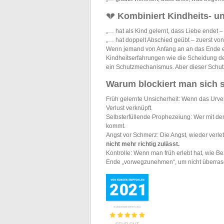
💔
Kombiniert Kindheits- u
„… hat als Kind gelernt, dass Liebe endet –
„… hat doppelt Abschied geübt – zuerst vo
Wenn jemand von Anfang an an das Ende e
Kindheitserfahrungen wie die Scheidung der
ein Schutzmechanismus. Aber dieser Schutz
Warum blockiert man sich 
Früh gelernte Unsicherheit: Wenn das Urver
Verlust verknüpft.
Selbsterfüllende Prophezeiung: Wer mit dem
kommt.
Angst vor Schmerz: Die Angst, wieder verle
nicht mehr richtig zulässt.
Kontrolle: Wenn man früh erlebt hat, wie 
Ende „vorwegzunehmen“, um nicht überras