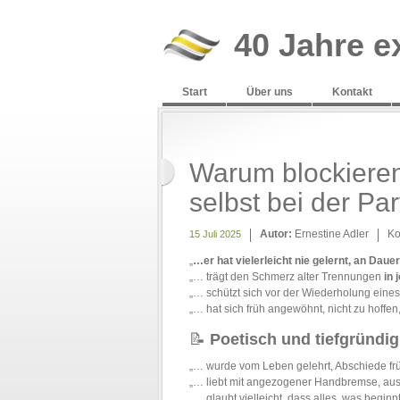
40 Jahre e
Start
Über uns
Kontakt
Warum blockiere
selbst bei der Pa
Autor:
Ernestine Adler
Ko
15 Juli 2025
„
…er hat vielerleicht nie gelernt, an Daue
„… trägt den Schmerz alter Trennungen
in 
„… schützt sich vor der Wiederholung eines
„… hat sich früh angewöhnt, nicht zu hoffen
📝
Poetisch und tiefgründig
„… wurde vom Leben gelehrt, Abschiede frü
„… liebt mit angezogener Handbremse, aus
„… glaubt vielleicht, dass alles, was beginn