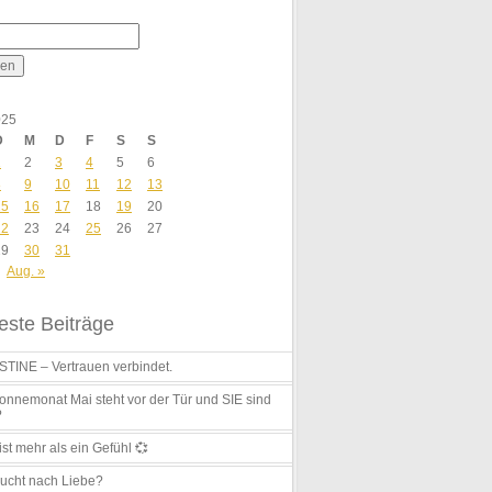
025
D
M
D
F
S
S
1
2
3
4
5
6
8
9
10
11
12
13
15
16
17
18
19
20
22
23
24
25
26
27
29
30
31
Aug. »
ste Beiträge
TINE – Vertrauen verbindet.
nnemonat Mai steht vor der Tür und SIE sind
?
ist mehr als ein Gefühl 💞
ucht nach Liebe?