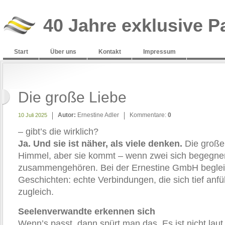
40 Jahre exklusive P
Start
Über uns
Kontakt
Impressum
Die große Liebe
Autor:
Ernestine Adler
Kommentare:
0
10 Juli 2025
– gibt’s die wirklich?
Ja. Und sie ist näher, als viele denken.
Die große 
Himmel, aber sie kommt – wenn zwei sich begegnen,
zusammengehören. Bei der Ernestine GmbH begleit
Geschichten: echte Verbindungen, die sich tief anfü
zugleich.
Seelenverwandte erkennen sich
Wenn’s passt, dann spürt man das. Es ist nicht laut