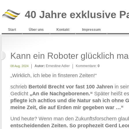
40 Jahre exklusive P
Start
Über uns
Kontakt
Impressum
Kann ein Roboter glücklich m
Autor:
Ernestine Adler
Kommentare:
0
08 Aug. 2024
„Wirklich, ich lebe in finsteren Zeiten!“
schrieb
Bertold Brecht vor fast 100 Jahren
in sei
Gedicht
„An die Nachgeborenen.“
Später heißt es
pflegte ich achtlos und die Natur sah ich ohne 
meine Zeit, die auf Erden mir gegeben war …“
Und heute? Wenn man den Zukunftsforschern glau
entscheidenden Zeiten. So prophezeit Gerd Leo