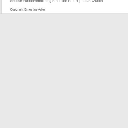
Seriöse Partnervermittlung Ernestine GmbH | Lindau /Zürich
Copyright Ernestine Adler