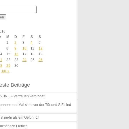
2016
D
M
D
F
S
S
1
2
3
4
5
7
8
9
10
11
12
14
15
16
17
18
19
21
22
23
24
25
26
28
29
30
Juli »
ste Beiträge
TINE – Vertrauen verbindet.
nnemonat Mai steht vor der Tür und SIE sind
?
ist mehr als ein Gefühl 💞
ucht nach Liebe?