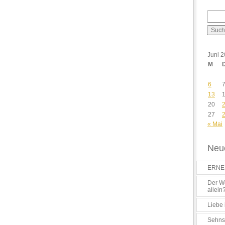
Juni 
M
6
13
20
27
« Mai
Neue
ERNES
Der Wo
allein
Liebe 
Sehns