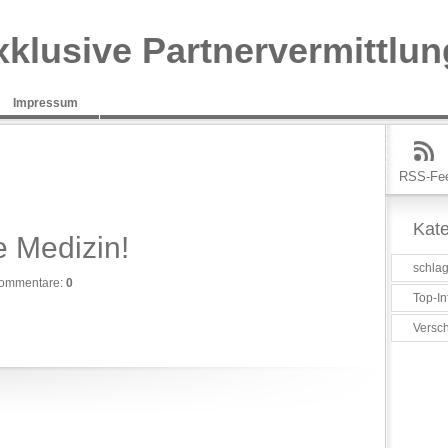
xklusive Partnervermittlun
Impressum
RSS-Fe
Kate
e Medizin!
schlag
ommentare:
0
Top-In
Versc