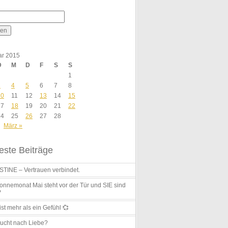
ar 2015
D
M
D
F
S
S
1
3
4
5
6
7
8
10
11
12
13
14
15
17
18
19
20
21
22
24
25
26
27
28
März »
ste Beiträge
TINE – Vertrauen verbindet.
nnemonat Mai steht vor der Tür und SIE sind
?
ist mehr als ein Gefühl 💞
ucht nach Liebe?