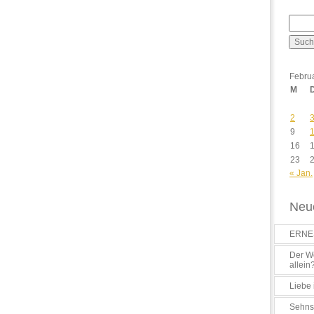
Febru
M
2
9
16
23
« Jan.
Neue
ERNES
Der Wo
allein
Liebe 
Sehns