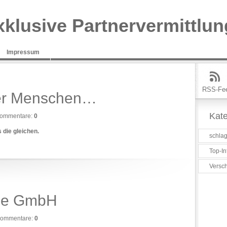
xklusive Partnervermittlun
Impressum
RSS-Fe
der Menschen…
Kate
ommentare:
0
 die gleichen.
schlag
Top-In
Versc
ine GmbH
ommentare:
0