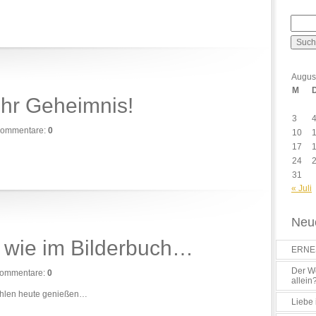
Augus
M
hr Geheimnis!
3
ommentare:
0
10
17
24
31
« Juli
Neue
 wie im Bilderbuch…
ERNES
Der Wo
ommentare:
0
allein
ahlen heute genießen…
Liebe 