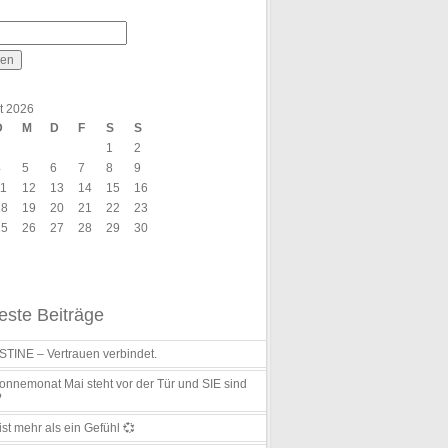
t 2026
D
M
D
F
S
S
1
2
4
5
6
7
8
9
11
12
13
14
15
16
18
19
20
21
22
23
25
26
27
28
29
30
ste Beiträge
TINE – Vertrauen verbindet.
nnemonat Mai steht vor der Tür und SIE sind
?
ist mehr als ein Gefühl 💞