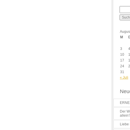
Augus
M
3
10
17
24
31
« Juli
Neue
ERNES
Der Wo
allein
Liebe 