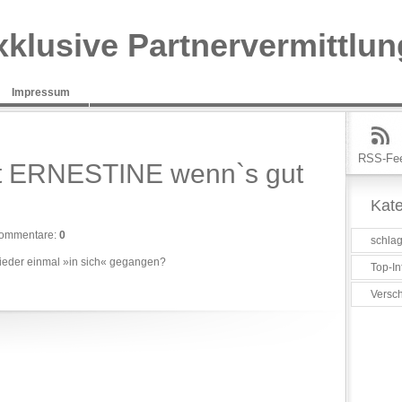
xklusive Partnervermittlun
Impressum
RSS-Fe
it ERNESTINE wenn`s gut
Kate
ommentare:
0
schlag
ieder einmal »in sich« gegangen?
Top-In
Versc