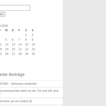
t 2026
D
M
D
F
S
S
1
2
4
5
6
7
8
9
11
12
13
14
15
16
18
19
20
21
22
23
25
26
27
28
29
30
ste Beiträge
TINE – Vertrauen verbindet.
nnemonat Mai steht vor der Tür und SIE sind
?
ist mehr als ein Gefühl 💞