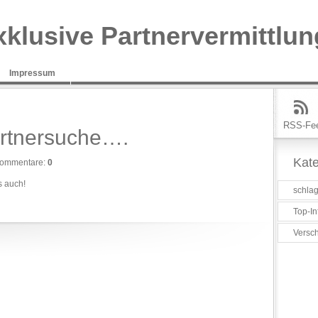
xklusive Partnervermittlun
Impressum
RSS-Fe
artnersuche….
Kate
ommentare:
0
s auch!
schlag
Top-In
Versc