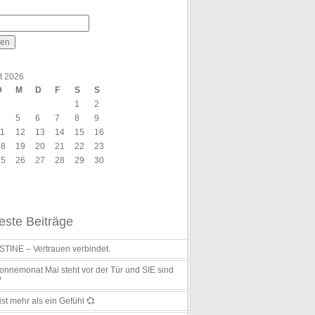
t 2026
D
M
D
F
S
S
1
2
4
5
6
7
8
9
11
12
13
14
15
16
18
19
20
21
22
23
25
26
27
28
29
30
ste Beiträge
TINE – Vertrauen verbindet.
nnemonat Mai steht vor der Tür und SIE sind
?
ist mehr als ein Gefühl 💞