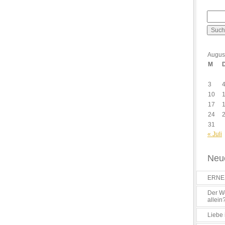
Augus
M
3
10
17
24
31
« Juli
Neue
ERNES
Der Wo
allein
Liebe 