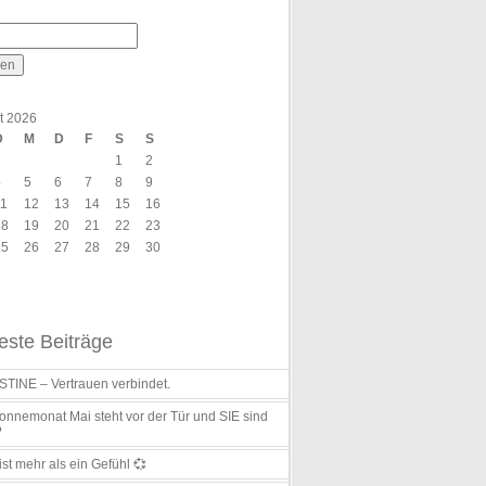
t 2026
D
M
D
F
S
S
1
2
4
5
6
7
8
9
11
12
13
14
15
16
18
19
20
21
22
23
25
26
27
28
29
30
ste Beiträge
TINE – Vertrauen verbindet.
nnemonat Mai steht vor der Tür und SIE sind
?
ist mehr als ein Gefühl 💞