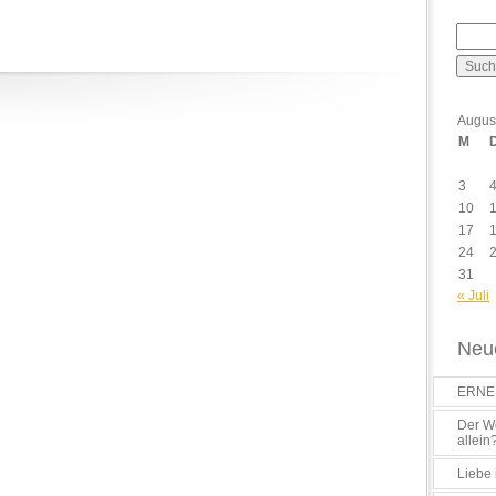
Augus
M
3
10
17
24
31
« Juli
Neue
ERNES
Der Wo
allein
Liebe 