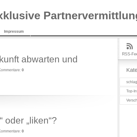
xklusive Partnervermittlun
Impressum
RSS-Fe
ukunft abwarten und
Kate
Kommentare:
0
schlag
Top-In
Versc
“ oder „liken“?
Kommentare:
0