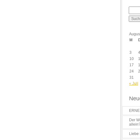
Augus
M
3
10
17
24
31
« Juli
Neue
ERNES
Der Wo
allein
Liebe 