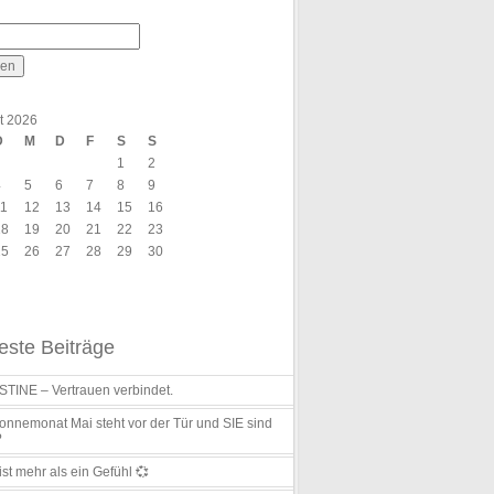
t 2026
D
M
D
F
S
S
1
2
4
5
6
7
8
9
11
12
13
14
15
16
18
19
20
21
22
23
25
26
27
28
29
30
ste Beiträge
TINE – Vertrauen verbindet.
nnemonat Mai steht vor der Tür und SIE sind
?
ist mehr als ein Gefühl 💞