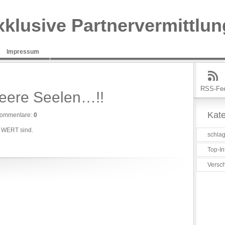
xklusive Partnervermittlun
Impressum
RSS-Fe
 leere Seelen…!!
Kate
ommentare:
0
h WERT sind.
schlag
Top-In
Versc