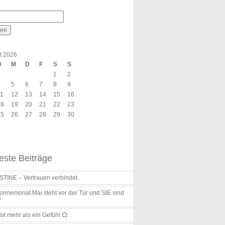
t 2026
D
M
D
F
S
S
1
2
4
5
6
7
8
9
11
12
13
14
15
16
18
19
20
21
22
23
25
26
27
28
29
30
ste Beiträge
TINE – Vertrauen verbindet.
nnemonat Mai steht vor der Tür und SIE sind
?
ist mehr als ein Gefühl 💞