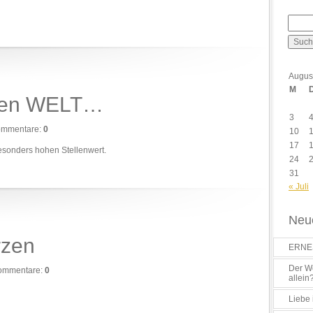
Augus
M
ckten WELT…
3
mmentare:
0
10
17
besonders hohen Stellenwert.
24
31
« Juli
Neue
rzen
ERNES
Der Wo
ommentare:
0
allein
Liebe 