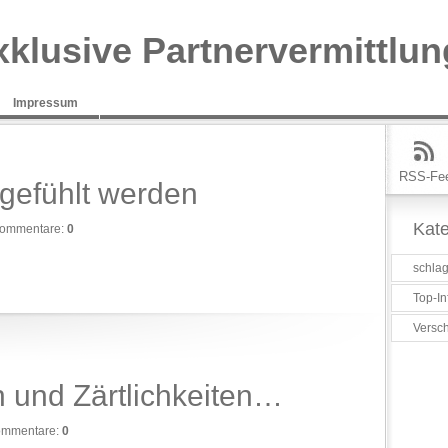
xklusive Partnervermittlun
Impressum
RSS-Fe
 gefühlt werden
Kate
ommentare:
0
schlag
Top-In
Versc
n und Zärtlichkeiten…
mmentare:
0