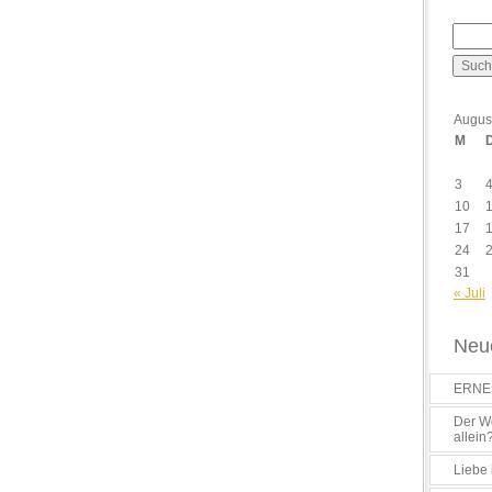
Augus
M
3
10
17
24
31
« Juli
Neue
ERNES
Der Wo
allein
Liebe 