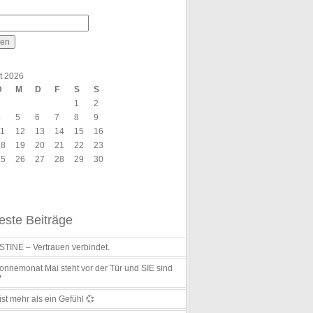
t 2026
D
M
D
F
S
S
1
2
4
5
6
7
8
9
11
12
13
14
15
16
18
19
20
21
22
23
25
26
27
28
29
30
ste Beiträge
TINE – Vertrauen verbindet.
nnemonat Mai steht vor der Tür und SIE sind
?
ist mehr als ein Gefühl 💞