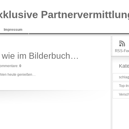
xklusive Partnervermittlun
Impressum
RSS-Fe
 wie im Bilderbuch…
Kate
ommentare:
0
ahlen heute genießen…
schlag
Top-In
Versc