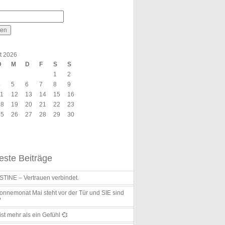
t 2026
D
M
D
F
S
S
1
2
4
5
6
7
8
9
11
12
13
14
15
16
18
19
20
21
22
23
25
26
27
28
29
30
ste Beiträge
TINE – Vertrauen verbindet.
nnemonat Mai steht vor der Tür und SIE sind
?
ist mehr als ein Gefühl 💞