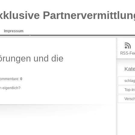
xklusive Partnervermittlun
Impressum
RSS-Fe
törungen und die
Kate
ommentare:
0
schlag
 eigentlich?
Top-In
Versc