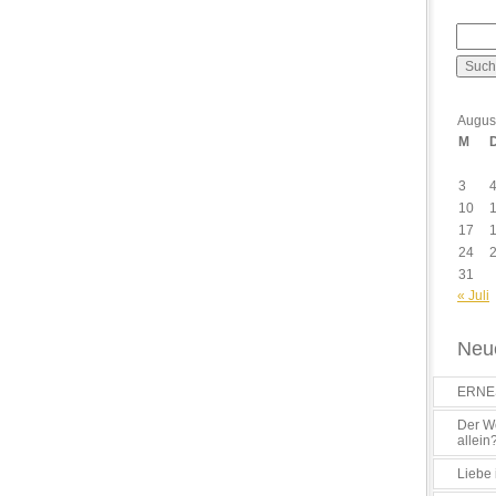
Augus
M
3
10
17
24
31
« Juli
Neue
ERNES
Der Wo
allein
Liebe 