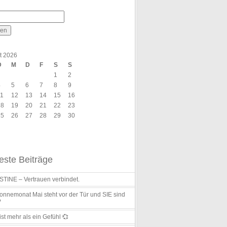
t 2026
D
M
D
F
S
S
1
2
4
5
6
7
8
9
11
12
13
14
15
16
18
19
20
21
22
23
25
26
27
28
29
30
ste Beiträge
TINE – Vertrauen verbindet.
nnemonat Mai steht vor der Tür und SIE sind
?
ist mehr als ein Gefühl 💞