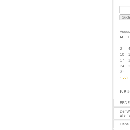
Augus
M
3
10
17
24
31
« Juli
Neue
ERNES
Der Wo
allein
Liebe 