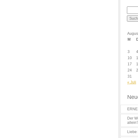
Augus
M
3
10
17
24
31
« Juli
Neue
ERNES
Der Wo
allein
Liebe 