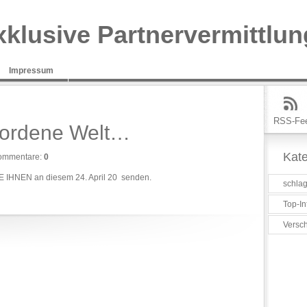
xklusive Partnervermittlun
Impressum
RSS-Fe
wordene Welt…
Kate
ommentare:
0
NE IHNEN an diesem 24. April 20 senden.
schlag
Top-In
Versc