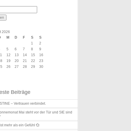
t 2026
D
M
D
F
S
S
1
2
4
5
6
7
8
9
11
12
13
14
15
16
18
19
20
21
22
23
25
26
27
28
29
30
ste Beiträge
TINE – Vertrauen verbindet.
nnemonat Mai steht vor der Tür und SIE sind
?
ist mehr als ein Gefühl 💞