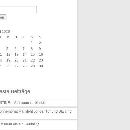
t 2026
D
M
D
F
S
S
1
2
4
5
6
7
8
9
11
12
13
14
15
16
18
19
20
21
22
23
25
26
27
28
29
30
ste Beiträge
TINE – Vertrauen verbindet.
nnemonat Mai steht vor der Tür und SIE sind
?
ist mehr als ein Gefühl 💞