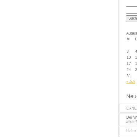
Augus
M
3
10
17
24
31
« Juli
Neue
ERNES
Der Wo
allein
Liebe 