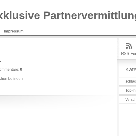
xklusive Partnervermittlun
Impressum
RSS-Fe
…
Kate
ommentare:
0
chon befinden
schlag
Top-In
Versc