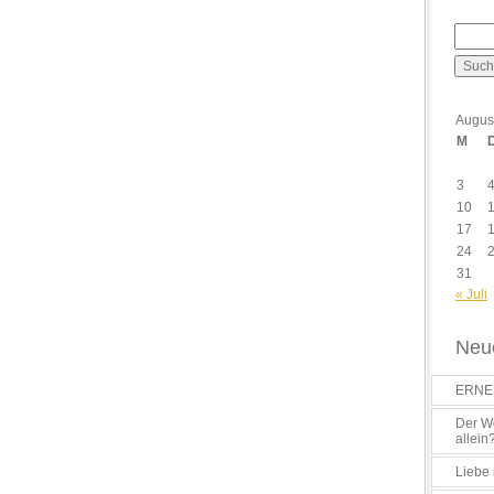
Augus
M
3
10
17
24
31
« Juli
Neue
ERNES
Der Wo
allein
Liebe 