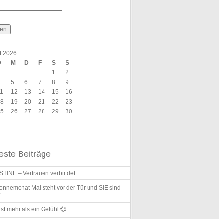
t 2026
D
M
D
F
S
S
1
2
4
5
6
7
8
9
11
12
13
14
15
16
18
19
20
21
22
23
25
26
27
28
29
30
ste Beiträge
TINE – Vertrauen verbindet.
nnemonat Mai steht vor der Tür und SIE sind
?
ist mehr als ein Gefühl 💞