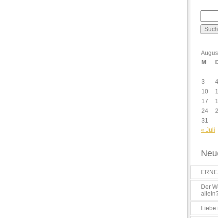
Augus
M
3
10
17
24
31
« Juli
Neue
ERNES
Der Wo
allein
Liebe 