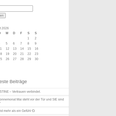
t 2026
D
M
D
F
S
S
1
2
4
5
6
7
8
9
11
12
13
14
15
16
18
19
20
21
22
23
25
26
27
28
29
30
ste Beiträge
TINE – Vertrauen verbindet.
nnemonat Mai steht vor der Tür und SIE sind
?
ist mehr als ein Gefühl 💞