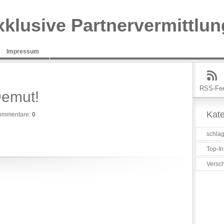
xklusive Partnervermittlun
Impressum
RSS-Fe
Demut!
Kate
ommentare:
0
schlag
Top-In
Versc