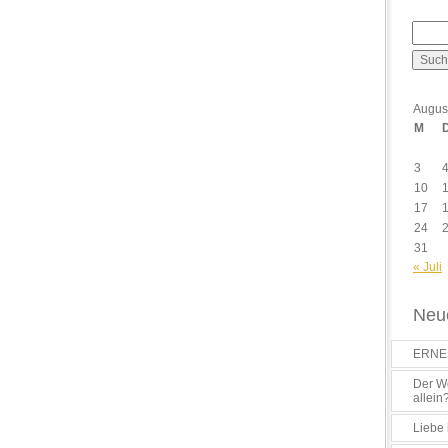
Augus
M
3
10
17
24
31
« Juli
Neue
ERNES
Der Wo
allein
Liebe 