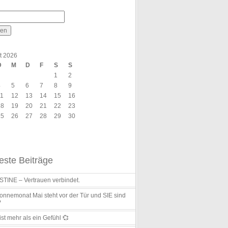
t 2026
D
M
D
F
S
S
1
2
4
5
6
7
8
9
11
12
13
14
15
16
18
19
20
21
22
23
25
26
27
28
29
30
ste Beiträge
TINE – Vertrauen verbindet.
nnemonat Mai steht vor der Tür und SIE sind
?
ist mehr als ein Gefühl 💞