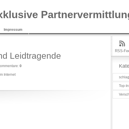
xklusive Partnervermittlun
Impressum
RSS-Fe
d Leidtragende
Kate
ommentare:
0
im Internet
schlag
Top-In
Versc