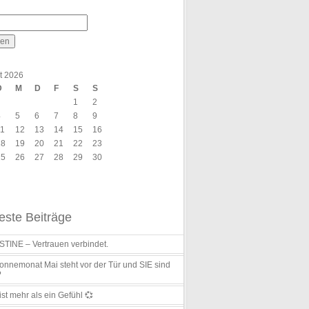
t 2026
D
M
D
F
S
S
1
2
4
5
6
7
8
9
11
12
13
14
15
16
18
19
20
21
22
23
25
26
27
28
29
30
ste Beiträge
TINE – Vertrauen verbindet.
nnemonat Mai steht vor der Tür und SIE sind
?
ist mehr als ein Gefühl 💞