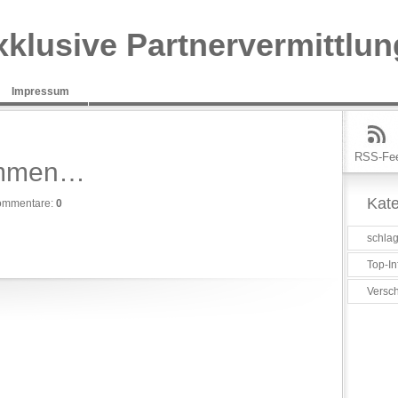
xklusive Partnervermittlun
Impressum
RSS-Fe
kommen…
Kate
ommentare:
0
schlag
Top-In
Versc