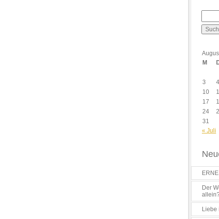
Augus
M
3
10
17
24
31
« Juli
Neue
ERNES
Der Wo
allein
Liebe 