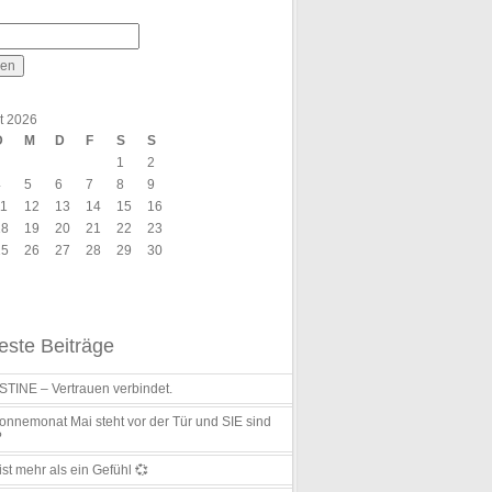
t 2026
D
M
D
F
S
S
1
2
4
5
6
7
8
9
11
12
13
14
15
16
18
19
20
21
22
23
25
26
27
28
29
30
ste Beiträge
TINE – Vertrauen verbindet.
nnemonat Mai steht vor der Tür und SIE sind
?
ist mehr als ein Gefühl 💞