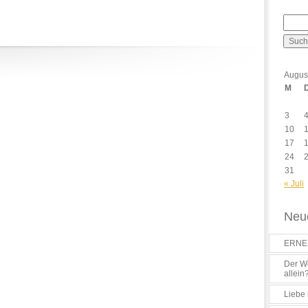
Augus
M
3
10
17
24
31
« Juli
Neue
ERNES
Der Wo
allein
Liebe 