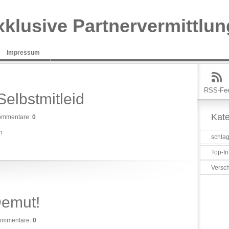
xklusive Partnervermittlun
Impressum
RSS-Fe
elbstmitleid
Kate
ommentare:
0
n
schlag
Top-In
Versc
Demut!
ommentare:
0