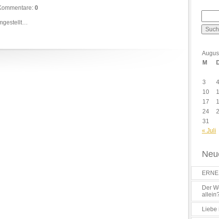
Kommentare:
0
mgestellt…
Augus
M
3
10
17
24
31
« Juli
Neue
ERNES
Der Wo
allein
Liebe 