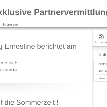
xklusive Partnervermittlun
Impressum
RSS-Fe
g Ernestine berichtet am
Kate
ommentare:
0
schlag
te Nachmittag
Top-In
Versc
f die Sommerzeit !