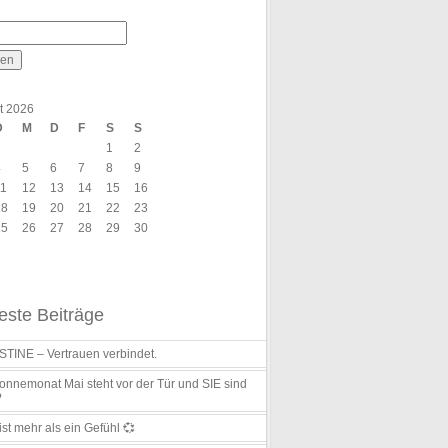
t 2026
D
M
D
F
S
S
1
2
4
5
6
7
8
9
11
12
13
14
15
16
18
19
20
21
22
23
25
26
27
28
29
30
ste Beiträge
TINE – Vertrauen verbindet.
nnemonat Mai steht vor der Tür und SIE sind
?
ist mehr als ein Gefühl 💞