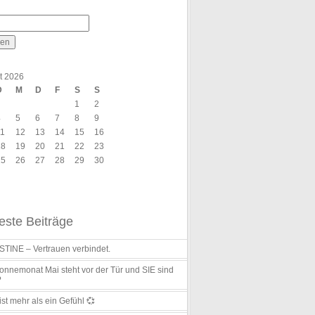
t 2026
D
M
D
F
S
S
1
2
4
5
6
7
8
9
11
12
13
14
15
16
18
19
20
21
22
23
25
26
27
28
29
30
ste Beiträge
TINE – Vertrauen verbindet.
nnemonat Mai steht vor der Tür und SIE sind
?
ist mehr als ein Gefühl 💞