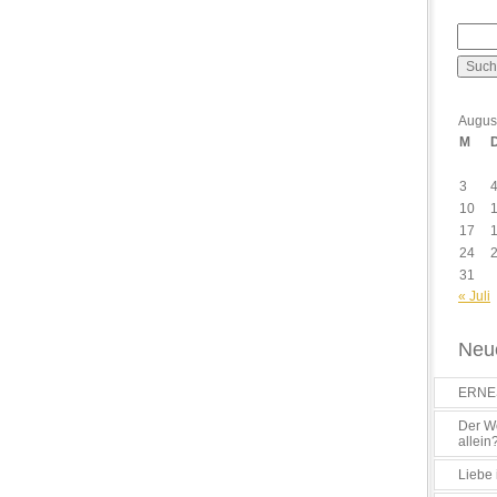
Augus
M
3
10
17
24
31
« Juli
Neue
ERNES
Der Wo
allein
Liebe 