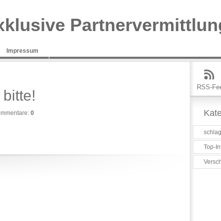
xklusive Partnervermittlun
Impressum
RSS-Fe
bitte!
Kate
mmentare:
0
schlag
Top-In
Versc