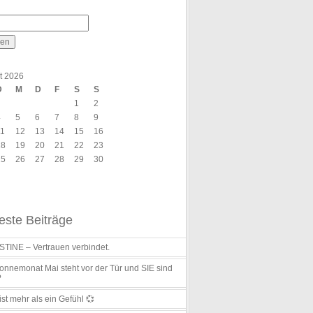
t 2026
D
M
D
F
S
S
1
2
4
5
6
7
8
9
11
12
13
14
15
16
18
19
20
21
22
23
25
26
27
28
29
30
ste Beiträge
TINE – Vertrauen verbindet.
nnemonat Mai steht vor der Tür und SIE sind
?
ist mehr als ein Gefühl 💞