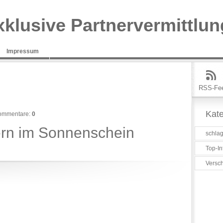
xklusive Partnervermittlun
Impressum
RSS-Fe
Kate
ommentare:
0
ern im Sonnenschein
schlag
Top-In
Versc