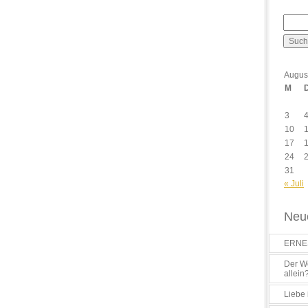
Augus
M
3
10
17
24
31
« Juli
Neue
ERNES
Der Wo
allein
Liebe 