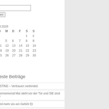
t 2026
D
M
D
F
S
S
1
2
4
5
6
7
8
9
11
12
13
14
15
16
18
19
20
21
22
23
25
26
27
28
29
30
ste Beiträge
TINE – Vertrauen verbindet.
nnemonat Mai steht vor der Tür und SIE sind
?
ist mehr als ein Gefühl 💞