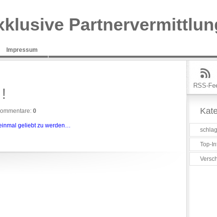
xklusive Partnervermittlun
Impressum
RSS-Fe
!
Kate
ommentare:
0
 einmal geliebt zu werden…
schlag
Top-In
Versc