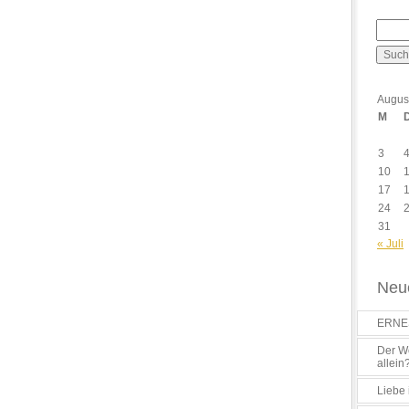
Augus
M
3
10
17
24
31
« Juli
Neue
ERNES
Der Wo
allein
Liebe 