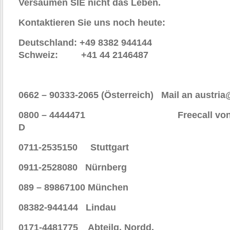
Versäumen SIE nicht das Leben.
Kontaktieren Sie uns noch heute:
Deutschland: +49 8382 944144
Schweiz: +41 44 2146487
0662 – 90333-2065 (Österreich) Mail an austri
0800 – 4444471 Freecall von Ihre
D
0711-2535150 Stuttgart
0911-2528080 Nürnberg
089 – 89867100 München
08382-944144 Lindau
0171-4481775 Abteilg. Nordd.