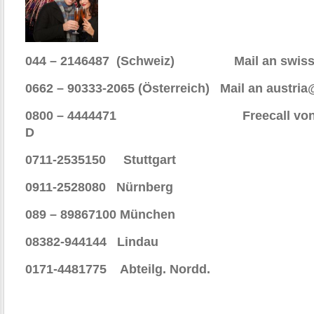
044 – 2146487 (Schweiz) Mail an swiss@
0662 – 90333-2065 (Österreich) Mail an austri
0800 – 4444471 Freecall von Ihre
D
0711-2535150 Stuttgart
0911-2528080 Nürnberg
089 – 89867100 München
08382-944144 Lindau
0171-4481775 Abteilg. Nordd.