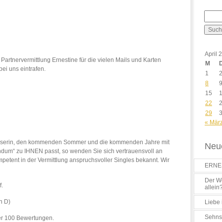
April 
Partnervermittlung Ernestine für die vielen Mails und Karten
M
bei uns eintrafen.
1
8
15
22
29
« Mär
 Leserin, den kommenden Sommer und die kommenden Jahre mit
Neue
ndum“ zu IHNEN passt, so wenden Sie sich vertrauensvoll an
mpetent in der Vermittlung anspruchsvoller Singles bekannt. Wir
ERNES
Der Wo
f.
allein
n D)
Liebe 
Sehns
ber 100 Bewertungen.