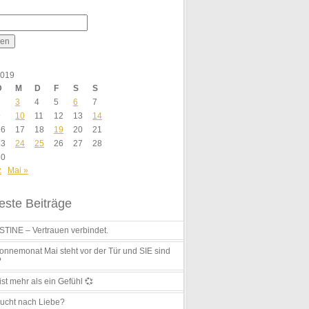
2019
D
M
D
F
S
S
2
3
4
5
6
7
9
10
11
12
13
14
16
17
18
19
20
21
23
24
25
26
27
28
30
z
Mai »
ste Beiträge
TINE – Vertrauen verbindet.
nnemonat Mai steht vor der Tür und SIE sind
?
ist mehr als ein Gefühl 💞
ucht nach Liebe?