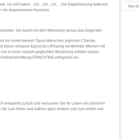
 will, ich will haben…ich…ich…ich… Die Digitalisierung befeuert
Nur di
h nie dagewesenen Ausmass.
souverän. Sie macht mit dem Menschen genau das Gegenteil:
 und sie nimmt diesem Typus Menschen jeglichen Charme,
st dieser einsame Egoist ein oft traurig verstimmter Mensch mit
 nur in einer rundum geglückten Beziehung erfüllen lassen.
 Partnervermittlung ERNESTINE erfolgreich an.
h entspannt zurück und versuchen Sie Ihr Leben ein bisschen
n Sie zum Hörer und wählen ganz einfach und zum ersten mal