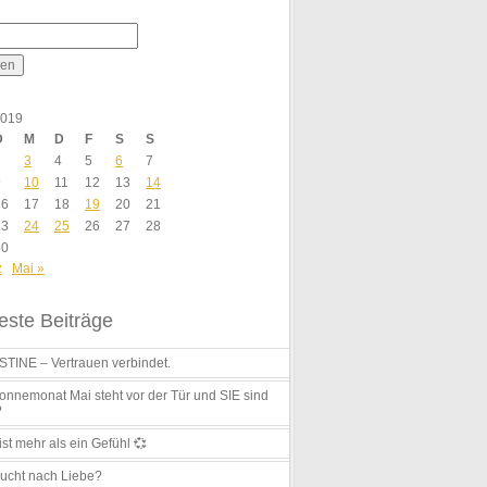
2019
D
M
D
F
S
S
2
3
4
5
6
7
9
10
11
12
13
14
16
17
18
19
20
21
23
24
25
26
27
28
30
z
Mai »
ste Beiträge
TINE – Vertrauen verbindet.
nnemonat Mai steht vor der Tür und SIE sind
?
ist mehr als ein Gefühl 💞
ucht nach Liebe?