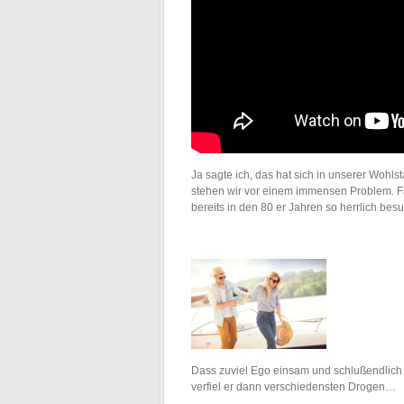
Ja sagte ich, das hat sich in unserer Wohl
stehen wir vor einem immensen Problem. F
bereits in den 80 er Jahren so herrlich bes
Dass zuviel Ego einsam und schlußendlich k
verfiel er dann verschiedensten Drogen…