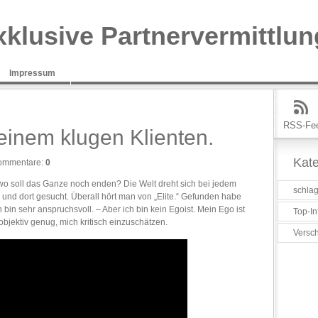
xklusive Partnervermittlun
Impressum
RSS-Fe
 einem klugen Klienten.
Kate
ommentare:
0
wo soll das Ganze noch enden? Die Welt dreht sich bei jedem
schlag
 und dort gesucht. Überall hört man von „Elite.“ Gefunden habe
 bin sehr anspruchsvoll. – Aber ich bin kein Egoist. Mein Ego ist
Top-In
bjektiv genug, mich kritisch einzuschätzen.
Versc