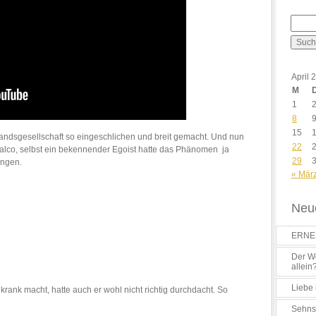
April 
M
1
8
15
standsgesellschaft so eingeschlichen und breit gemacht. Und nun
22
alco, selbst ein bekennender Egoist hatte das Phänomen ja
29
ungen.
« Mär
Neue
ERNES
Der Wo
allein
Liebe 
rank macht, hatte auch er wohl nicht richtig durchdacht. So
Sehns