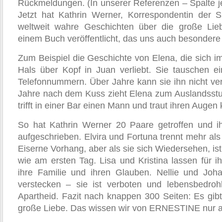
Rückmeldungen. (In unserer Referenzen – Spalte j
Jetzt hat Kathrin Werner, Korrespondentin der 
weltweit wahre Geschichten über die große Li
einem Buch veröffentlicht, das uns auch besonder
Zum Beispiel die Geschichte von Elena, die sich im
Hals über Kopf in Juan verliebt. Sie tau­schen e
Telefonnum­mern. Über Jahre kann sie ihn nicht ve
Jahre nach dem Kuss zieht Elena zum Auslandsst
trifft in einer Bar einen Mann und traut ihren Au­gen
So hat Kathrin Werner 20 Paare getroffen und i
aufgeschrie­ben. Elvira und Fortuna trennt mehr als
Eiserne Vorhang, aber als sie sich Wiedersehen, ist
wie am ersten Tag. Lisa und Kristina lassen für ih
ihre Familie und ihren Glauben. Nellie und Joh
verstecken – sie ist verboten und lebens­bedroh
Apartheid. Fazit nach knappen 300 Seiten: Es gibt 
große Liebe. Das wissen wir von ERNESTINE nur al