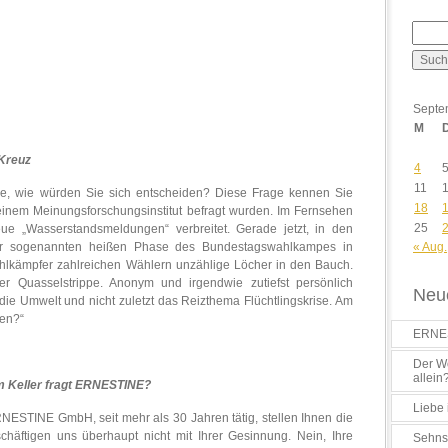
Septe
M
 Kreuz
4
11
 wie würden Sie sich entscheiden? Diese Frage kennen Sie
18
einem Meinungsforschungsinstitut befragt wurden. Im Fernsehen
25
eue „Wasserstandsmeldungen“ verbreitet. Gerade jetzt, in den
der sogenannten heißen Phase des Bundestagswahlkampes in
« Aug.
lkämpfer zahlreichen Wählern unzählige Löcher in den Bauch.
 Quasselstrippe. Anonym und irgendwie zutiefst persönlich
Neue
 die Umwelt und nicht zuletzt das Reizthema Flüchtlingskrise. Am
len?“
ERNES
Der Wo
allein
im Keller fragt ERNESTINE?
Liebe 
RNESTINE GmbH, seit mehr als 30 Jahren tätig, stellen Ihnen die
chäftigen uns überhaupt nicht mit Ihrer Gesinnung. Nein, Ihre
Sehns