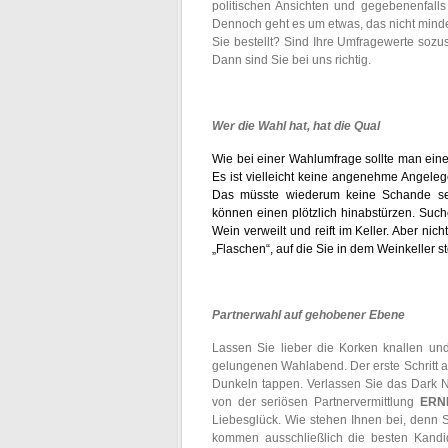
politischen Ansichten und gegebenenfalls 
Dennoch geht es um etwas, das nicht minder 
Sie bestellt? Sind Ihre Umfragewerte soz
Dann sind Sie bei uns richtig.
Wer die Wahl hat, hat die Qual
Wie bei einer Wahlumfrage sollte man eine
Es ist vielleicht keine angenehme Angelege
Das müsste wiederum keine Schande sei
können einen plötzlich hinabstürzen. Suc
Wein verweilt und reift im Keller. Aber nic
„Flaschen“, auf die Sie in dem Weinkeller
Partnerwahl auf gehobener Ebene
Lassen Sie lieber die Korken knallen un
gelungenen Wahlabend. Der erste Schritt a
Dunkeln tappen. Verlassen Sie das Dark Ne
von der seriösen Partnervermittlung
ERN
Liebesglück. Wie stehen Ihnen bei, denn 
kommen ausschließlich die besten Kandi