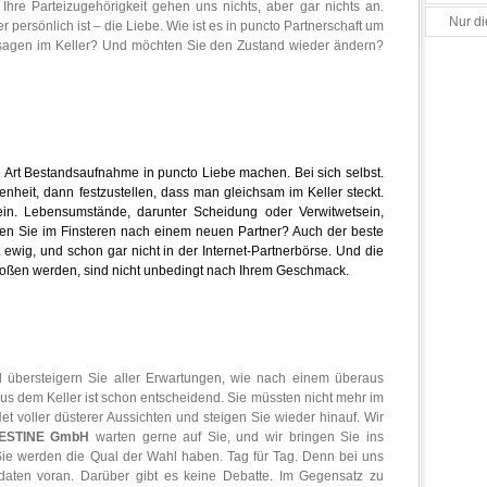
Ihre Parteizugehörigkeit gehen uns nichts, aber gar nichts an.
Nur di
persönlich ist – die Liebe. Wie ist es in puncto Partnerschaft um
usagen im Keller? Und möchten Sie den Zustand wieder ändern?
 Art Bestandsaufnahme in puncto Liebe machen. Bei sich selbst.
nheit, dann festzustellen, dass man gleichsam im Keller steckt.
n. Lebensumstände, darunter Scheidung oder Verwitwetsein,
hen Sie im Finsteren nach einem neuen Partner? Auch der beste
ht ewig, und schon gar nicht in der Internet-Partnerbörse. Und die
 stoßen werden, sind nicht unbedingt nach Ihrem Geschmack.
d übersteigern Sie aller Erwartungen, wie nach einem überaus
us dem Keller ist schon entscheidend. Sie müssten nicht mehr im
t voller düsterer Aussichten und steigen Sie wieder hinauf. Wir
ESTINE GmbH
warten gerne auf Sie, und wir bringen Sie ins
Sie werden die Qual der Wahl haben. Tag für Tag. Denn bei uns
daten voran. Darüber gibt es keine Debatte. Im Gegensatz zu