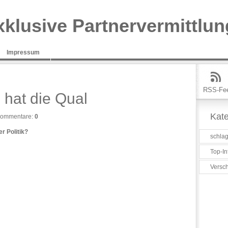
xklusive Partnervermittlun
Impressum
RSS-Fe
 hat die Qual
Kate
ommentare:
0
er Politik?
schlag
Top-In
Versc