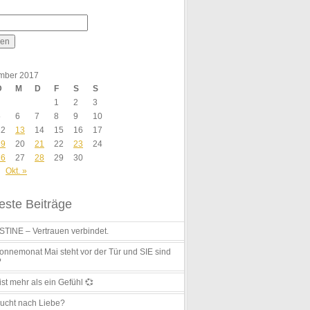
mber 2017
D
M
D
F
S
S
1
2
3
5
6
7
8
9
10
12
13
14
15
16
17
19
20
21
22
23
24
26
27
28
29
30
Okt. »
ste Beiträge
TINE – Vertrauen verbindet.
nnemonat Mai steht vor der Tür und SIE sind
?
ist mehr als ein Gefühl 💞
ucht nach Liebe?