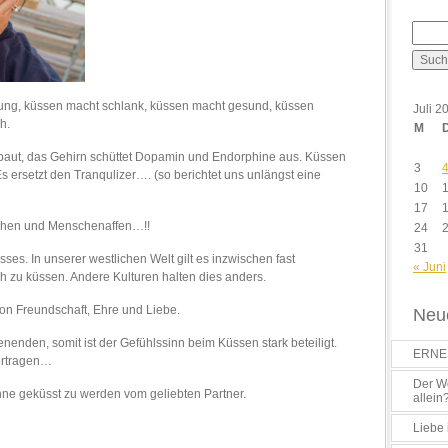
jung, küssen macht schlank, küssen macht gesund, küssen
Juli 2
h.
M
ut, das Gehirn schüttet Dopamin und Endorphine aus. Küssen
3
 Es ersetzt den Tranqulizer…. (so berichtet uns unlängst eine
10
17
schen und Menschenaffen…!!
24
31
usses. In unserer westlichen Welt gilt es inzwischen fast
« Juni
ch zu küssen. Andere Kulturen halten dies anders.
von Freundschaft, Ehre und Liebe.
Neue
nenden, somit ist der Gefühlssinn beim Küssen stark beteiligt.
ERNES
ertragen…
Der Wo
hne geküsst zu werden vom geliebten Partner.
allein
Liebe 