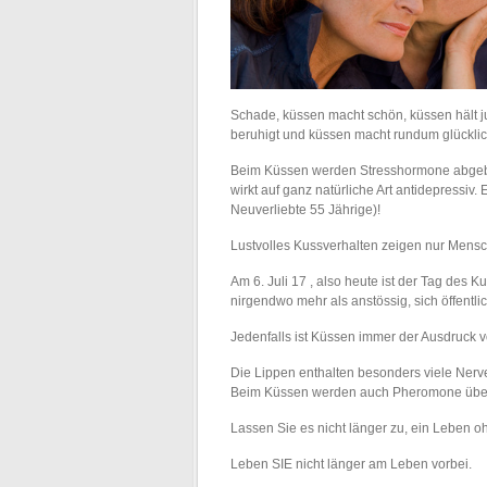
Schade, küssen macht schön, küssen hält 
beruhigt und küssen macht rundum glücklic
Beim Küssen werden Stresshormone abgeba
wirkt auf ganz natürliche Art antidepressiv.
Neuverliebte 55 Jährige)!
Lustvolles Kussverhalten zeigen nur Men
Am 6. Juli 17 , also heute ist der Tag des K
nirgendwo mehr als anstössig, sich öffentli
Jedenfalls ist Küssen immer der Ausdruck 
Die Lippen enthalten besonders viele Nerve
Beim Küssen werden auch Pheromone üb
Lassen Sie es nicht länger zu, ein Leben o
Leben SIE nicht länger am Leben vorbei.