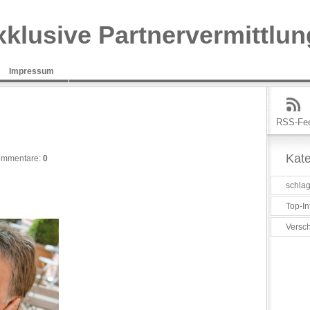
xklusive Partnervermittlun
Impressum
RSS-Fe
Kate
mmentare:
0
schlag
Top-In
Versc