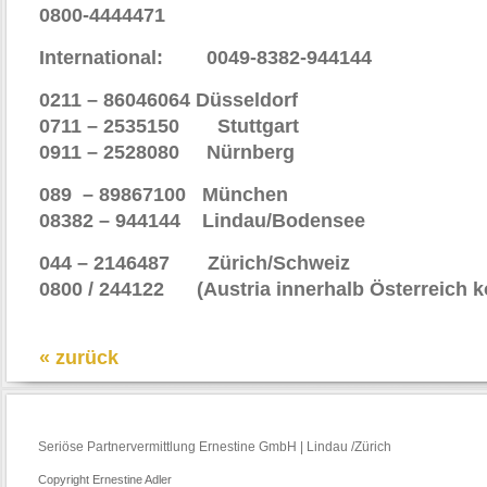
0800-4444471
International: 0049-8382-944144
0211 – 86046064 Düsseldorf
0711 – 2535150 Stuttgart
0911 – 2528080
Nürnberg
089 – 89867100 München
08382 – 944144 Lindau/Bodensee
044 – 2146487 Zürich/Schweiz
0800 / 244122 (Austria innerhalb Österreich k
« zurück
Seriöse Partnervermittlung Ernestine GmbH | Lindau /Zürich
Copyright Ernestine Adler