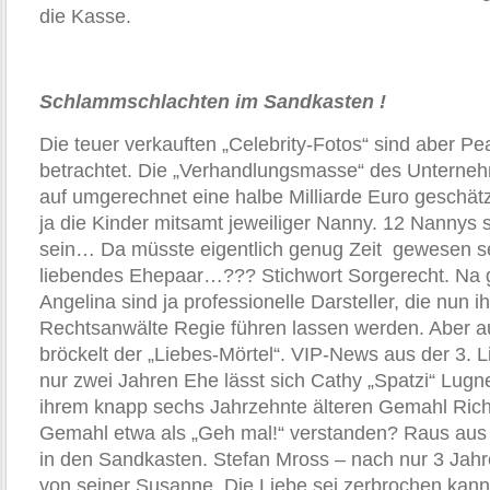
die Kasse.
Schlammschlachten im Sandkasten !
Die teuer verkauften „Celebrity-Fotos“ sind aber Pea
betrachtet. Die „Verhandlungsmasse“ des Unterneh
auf umgerechnet eine halbe Milliarde Euro geschä
ja die Kinder mitsamt jeweiliger Nanny. 12 Nannys 
sein… Da müsste eigentlich genug Zeit gewesen sei
liebendes Ehepaar…??? Stichwort Sorgerecht. Na 
Angelina sind ja professionelle Darsteller, die nun i
Rechtsanwälte Regie führen lassen werden. Aber a
bröckelt der „Liebes-Mörtel“. VIP-News aus der 3. L
nur zwei Jahren Ehe lässt sich Cathy „Spatzi“ Lugne
ihrem knapp sechs Jahrzehnte älteren Gemahl Rich
Gemahl etwa als „Geh mal!“ verstanden? Raus aus 
in den Sandkasten. Stefan Mross – nach nur 3 Jahre
von seiner Susanne. Die Liebe sei zerbrochen kan