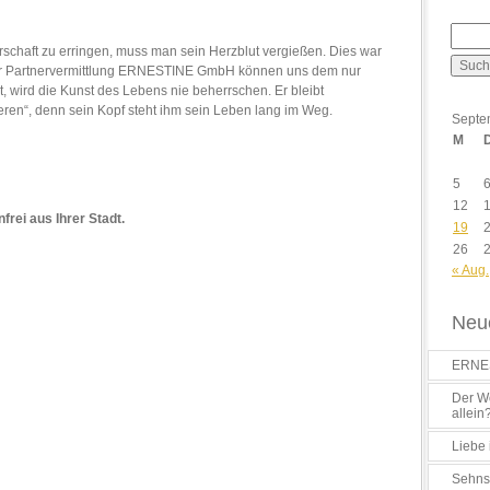
terschaft zu erringen, muss man sein Herzblut vergießen. Dies war
er Partnervermittlung ERNESTINE GmbH können uns dem nur
t, wird die Kunst des Lebens nie beherrschen. Er bleibt
eren“, denn sein Kopf steht ihm sein Leben lang im Weg.
Septe
M
5
12
rei aus Ihrer Stadt.
19
26
« Aug.
Neue
ERNES
Der Wo
allein
Liebe 
Sehns