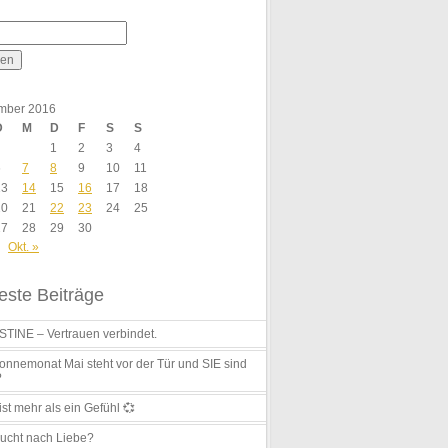
mber 2016
D
M
D
F
S
S
1
2
3
4
6
7
8
9
10
11
13
14
15
16
17
18
20
21
22
23
24
25
27
28
29
30
Okt. »
ste Beiträge
TINE – Vertrauen verbindet.
nnemonat Mai steht vor der Tür und SIE sind
?
ist mehr als ein Gefühl 💞
ucht nach Liebe?