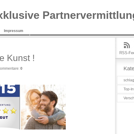
xklusive Partnervermittlun
Impressum
RSS-Fe
e Kunst !
Kate
ommentare:
0
schlag
Top-In
Versc