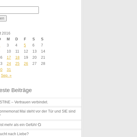
t 2016
D
M
D
F
S
S
2
3
4
5
6
7
9
10
11
12
13
14
16
17
18
19
20
21
23
24
25
26
27
28
30
31
Sep. »
ste Beiträge
TINE – Vertrauen verbindet.
nnemonat Mai steht vor der Tür und SIE sind
?
ist mehr als ein Gefühl 💞
ucht nach Liebe?