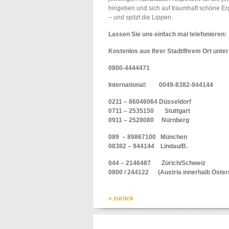
hingeben und sich auf traumhaft schöne Erg
– und spitzt die Lippen.
Lassen Sie uns einfach mal telefonieren:
Kostenlos aus Ihrer Stadt/Ihrem Ort
0800-4444471
International: 0049-8382-944144
0211 – 86046064 Düsseldorf
0711 – 2535150 Stuttgart
0911 – 2528080
Nürnberg
089 – 89867100 München
08382 – 944144 Lindau/B.
044 – 2146487
Zürich/Schweiz
0800 / 244122
(Austria innerhalb Öster
« zurück