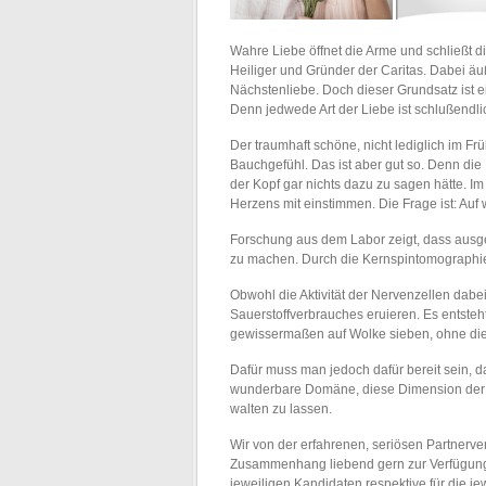
Wahre Liebe öffnet die Arme und schließt d
Heiliger und Gründer der Caritas. Dabei äu
Nächstenliebe. Doch dieser Grundsatz ist e
Denn jedwede Art der Liebe ist schlußendl
Der traumhaft schöne, nicht lediglich im Fr
Bauchgefühl. Das ist aber gut so. Denn die
der Kopf gar nichts dazu zu sagen hätte. I
Herzens mit einstimmen. Die Frage ist: Au
Forschung aus dem Labor zeigt, dass ausg
zu machen. Durch die Kernspintomographie 
Obwohl die Aktivität der Nervenzellen dabe
Sauerstoffverbrauches eruieren. Es entste
gewissermaßen auf Wolke sieben, ohne die
Dafür muss man jedoch dafür bereit sein, da
wunderbare Domäne, diese Dimension der W
walten zu lassen.
Wir von der erfahrenen, seriösen Partnerv
Zusammenhang liebend gern zur Verfügung. 
jeweiligen Kandidaten respektive für die j