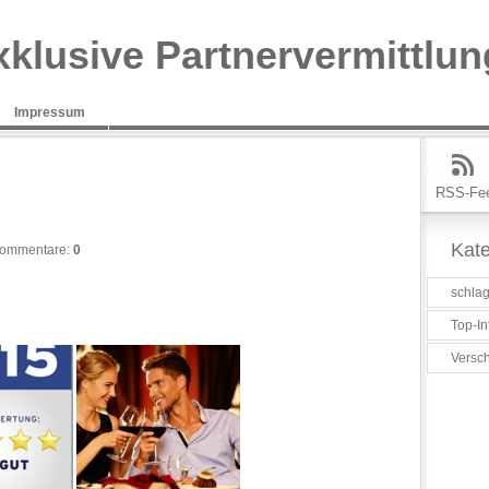
xklusive Partnervermittlun
Impressum
RSS-Fe
Kate
ommentare:
0
schlag
Top-In
Versc