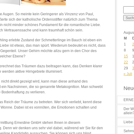
ie Augen. So meinte kein Geringerer als Vinzenz von Paul,
ßerte sich der katholische Ordensstifter natürlich zum Thema
in nicht minder schönes Fundament für die romantische Liebe.
ich Vertrauenssache und kann traumhaft schön sein.
Augus
M
ühling erlebte Zustand der Schmetterlinge im Bauch ist eben ein
1
 Liebe ist etwas, das man spürt. Wiederum bedeutet es nicht, dass
8
m Gegenteil. Unser Gehirn möchte allzu gern in den Chor des
f welcher Ebene?
15
22
erechnet das Träumen dazu beitragen kann, das Denken klarer
29
werden aktive Hirngebiete illuminiert.
« Juli
i nicht direkt gezeigt wird, kann man diese anhand des
ht ein Nachsinnen, die so genannte Metakognition. Man schwebt
Neue
 Bodenhaftung zu verlieren.
ERNES
s Reich der Träume zu betreten. Wer sich verliebt, kennt diese
onne. Dabei ist es vonnöten, die Emotionen schalten und
Der Wo
allein
Liebe 
ermittlung Ernestine GmbH stehen Ihnen in diesem
Denn wir denken uns sehr viel dabei, während wir Sie für den
Sehns
eweilige Kandidatin aussuchen. Sie können sich uns blind