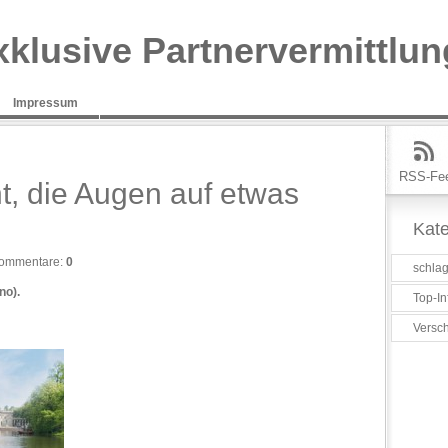
xklusive Partnervermittlun
Impressum
RSS-Fe
t, die Augen auf etwas
Kate
ommentare:
0
schlag
no).
Top-In
Versc