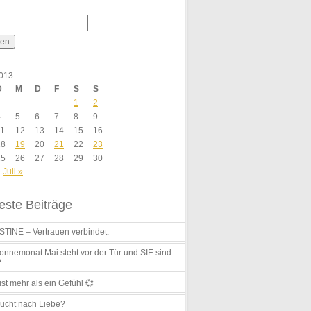
2013
D
M
D
F
S
S
1
2
4
5
6
7
8
9
11
12
13
14
15
16
18
19
20
21
22
23
25
26
27
28
29
30
Juli »
ste Beiträge
TINE – Vertrauen verbindet.
nnemonat Mai steht vor der Tür und SIE sind
?
ist mehr als ein Gefühl 💞
ucht nach Liebe?