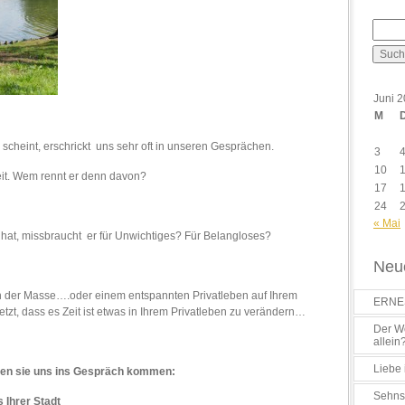
Juni 
M
 scheint, erschrickt uns sehr oft in unseren Gesprächen.
3
10
eit. Wem rennt er denn davon?
17
24
« Mai
s hat, missbraucht er für Unwichtiges? Für Belangloses?
Neue
 in der Masse….oder einem entspannten Privatleben auf Ihrem
ERNES
zt, dass es Zeit ist etwas in Ihrem Privatleben zu verändern…
Der Wo
allein
Liebe 
ssen sie uns ins Gespräch kommen:
Sehns
Ihrer Stadt