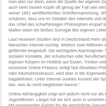
man also nur dann, wann die Quelle der eigenen G
auch beim besten Kopfe oft genug der Fall sein wird“
seiner 1851 veröffentlichten Schriftensammlung. Wir
schätzen, dass uns im Zeitalter des Internets und 
das Urteil des scharfsinnigen Philosophen erspart bl
Mailen seien ein bloßes Surrogat des eigenen Lebe
Laut neuesten Studien sind in Deutschland mehr als
Menschen internet-süchtig. Weitere zwei Millionen 
gefährdet eingestuft. Die wichtigsten Alarmsignale:
sozialen Kontakte, der schulischen oder beruflichen
eigenen Körpers im Hinblick auf Essen, Trinken un
exzessive Online-Präsenz zeitigt fast dieselben Pr
oder Alkoholmissbrauch, wird aber in der Eigenw
bagatellisiert. Unter Internet-Junkies kursiert der Sp
das, was du nicht wegklicken kannst.“
Online-Abhängigkeit zeigt sich jedoch nicht nur als R
Jugendlichen. Längst hat sie sich auch in unserem Ar
Mit gravierenden Folgen für die persönliche Gesun