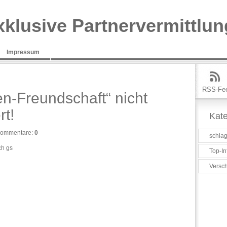
xklusive Partnervermittlun
Impressum
RSS-Fe
n-Freundschaft“ nicht
rt!
Kate
ommentare:
0
schlag
ch gs
Top-In
Versc