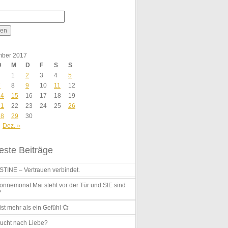
ber 2017
D
M
D
F
S
S
1
2
3
4
5
7
8
9
10
11
12
14
15
16
17
18
19
21
22
23
24
25
26
28
29
30
Dez. »
ste Beiträge
TINE – Vertrauen verbindet.
nnemonat Mai steht vor der Tür und SIE sind
?
ist mehr als ein Gefühl 💞
ucht nach Liebe?