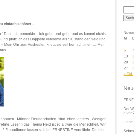
st einfach schöner –
Novem
din.“ Doch ich bemerkte – ich gebe und gebe und es kommt nichts
M
m und plötzlich das Doppelte verdiente als SIE stand der Neid und
. – Mein Ohr zum Ausheulen kriegt sie seit her nicht mehr… Mein
 aus.
6
13
20
27
« Okt.
Neue
ERNES
Der Wo
allein
nomen. Männer-Freundschaften sind eben anders. Weniger
Liebe 
ehrte Leserin das Thema Neid ist so alt wie die Menschheit. Wir
s. 2 Freundinnen lassen sich bei ERNESTINE vermitteln. Die eine
Sehns