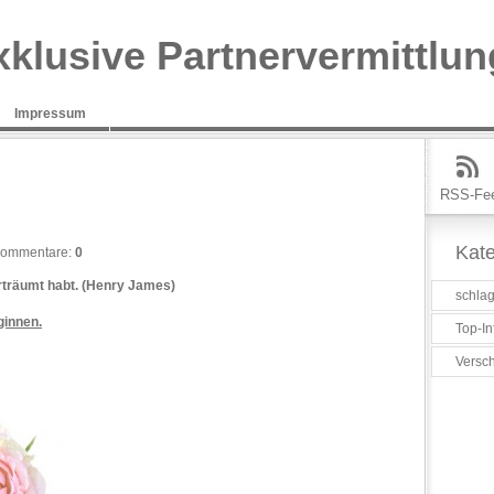
xklusive Partnervermittlun
Impressum
RSS-Fe
Kate
ommentare:
0
erträumt habt. (Henry James)
schlag
ginnen.
Top-In
Versc