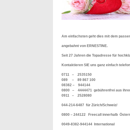
Am einfachsten geht dies mit dem passe
angebahnt von ERNESTINE.
Seit 27 Jahren die Topadresse für hochkl
Kontaktieren SIE uns ganz einfach telefo
0711 – 2535150
089 – 89 867 100
08382 – 944144
0800 – 4444471 gebührenfrei aus ihrer
0911 – 2528080
044-214-6487 für Zürich/Schweiz/
0800 – 244122
Freecall
innerhalb Öster
0049-8382-944144 International