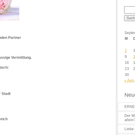
Septe
nden Partner
M
2
9
assige Vermittlung.
16
nisch:
23
30
« Aug.
 Stadt
Neue
ERNES
Der Wo
reich
allein
Liebe 