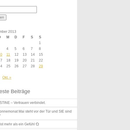
mber 2013
D
M
D
F
S
S
1
3
4
5
6
7
8
10
11
12
13
14
15
17
18
19
20
21
22
24
25
26
27
28
29
Okt. »
ste Beiträge
TINE – Vertrauen verbindet.
nnemonat Mai steht vor der Tür und SIE sind
?
ist mehr als ein Gefühl 💞