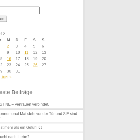
012
D
M
D
F
S
S
1
2
3
4
5
6
8
9
10
11
12
13
15
16
17
18
19
20
22
23
24
25
26
27
29
30
31
Juni »
ste Beiträge
TINE – Vertrauen verbindet.
nnemonat Mai steht vor der Tür und SIE sind
?
ist mehr als ein Gefühl 💞
ucht nach Liebe?