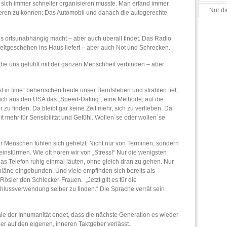
 sich immer schneller organisieren musste. Man erfand immer
Nur di
eren zu können: Das Automobil und danach die autogerechte
 ortsunabhängig macht – aber auch überall findet. Das Radio
ltgeschehen ins Haus liefert – aber auch Not und Schrecken.
die uns gefühlt mit der ganzen Menschheit verbinden – aber
 in time“ beherrschen heute unser Berufsleben und strahlen tief,
 auch aus den USA das „Speed-Dating“, eine Methode, auf die
 zu finden. Da bleibt gar keine Zeit mehr, sich zu verlieben. Da
it mehr für Sensibilität und Gefühl. Wollen´se oder wollen´se
 Menschen fühlen sich gehetzt. Nicht nur von Terminen, sondern
einstürmen. Wie oft hören wir von „Stress!“ Nur die wenigsten
as Telefon ruhig einmal läuten, ohne gleich dran zu gehen. Nur
itpläne eingebunden. Und viele empfinden sich bereits als
ösler den Schlecker-Frauen. „Jetzt gilt es für die
hlussverwendung selber zu finden.“ Die Sprache verrät sein
rale der Inhumanität endet, dass die nächste Generation es wieder
er auf den eigenen, inneren Taktgeber verlässt.