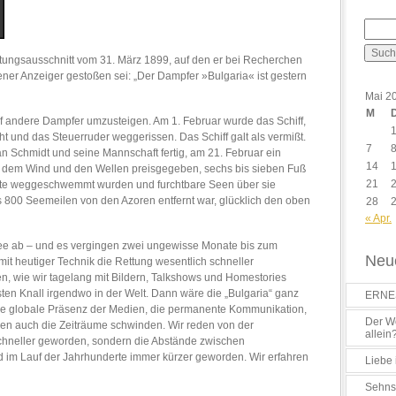
Zeitungsausschnitt vom 31. März 1899, auf den er bei Recherchen
ner Anzeiger gestoßen sei: „Der Dampfer »Bulgaria« ist gestern
Mai 2
M
f andere Dampfer umzusteigen. Am 1. Februar wurde das Schiff,
 und das Steuerruder weggerissen. Das Schiff galt als vermißt.
7
än Schmidt und seine Mannschaft fertig, am 21. Februar ein
14
 dem Wind und den Wellen preisgegeben, sechs bis sieben Fuß
21
ote weggeschwemmt wurden und furchtbare Seen über sie
das 800 Seemeilen von den Azoren entfernt war, glücklich den oben
28
« Apr.
See ab – und es vergingen zwei ungewisse Monate bis zum
Neue
it heutiger Technik die Rettung wesentlich schneller
len, wie wir tagelang mit Bildern, Talkshows und Homestories
en Knall irgendwo in der Welt. Dann wäre die „Bulgaria“ ganz
ERNES
Die globale Präsenz der Medien, die permanente Kommunikation,
Der Wo
assen auch die Zeiträume schwinden. Wir reden von der
allein
t schneller geworden, sondern die Abstände zwischen
nd im Lauf der Jahrhunderte immer kürzer geworden. Wir erfahren
Liebe 
Sehns