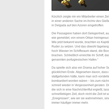
Kürzlich zeigte mir ein Mitarbeiter einen 
in einer anderen Sache im Archiv des Gieße
in Delgada auf den Azoren eingetroffen.
Die Passagiere haben dort Gelegenheit, au
wie gemeldet, von einem Orkan heimgesucht
Wie jetzt bekannt wurde, brachten es Kapit
Ruder zu setzen. Und das obwohl tagelang
hoch Wasser im Schiffsraum stand, die Bo
brachen. Schließlich erreichte ihr Schiff, 
genannten portugiesischen Hafen.“
Da spielte sich also ein Drama auf hoher 
glücklichen Ende. Abgesehen davon, dass m
stattgefunden hätte, kann man sich vorstel
bombardiert worden wären – bis zum nächst
schnell wieder in Vergessenheit geraten. 
die sich in eine Nachrichtenflut ergießt, l
schnelllebigen Zeit, doch nicht die Zeit is
„Ereignissen“, wie wir sie wahrnehmen, si
immer häufiger immer mehr.