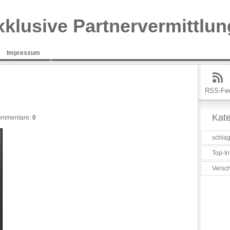
xklusive Partnervermittlun
Impressum
RSS-Fe
Kate
ommentare:
0
schlag
Top-In
Versc