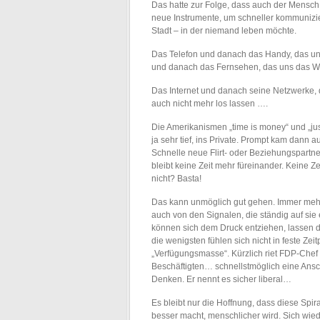
Das hatte zur Folge, dass auch der Mensch
neue Instrumente, um schneller kommunizi
Stadt – in der niemand leben möchte.
Das Telefon und danach das Handy, das uns
und danach das Fernsehen, das uns das We
Das Internet und danach seine Netzwerke, 
auch nicht mehr los lassen ….
Die Amerikanismen „time is money“ und „just
ja sehr tief, ins Private. Prompt kam dann
Schnelle neue Flirt- oder Beziehungspartner
bleibt keine Zeit mehr füreinander. Keine Ze
nicht? Basta!
Das kann unmöglich gut gehen. Immer mehr
auch von den Signalen, die ständig auf sie 
können sich dem Druck entziehen, lassen d
die wenigsten fühlen sich nicht in feste Ze
„Verfügungsmasse“. Kürzlich riet FDP-Chef R
Beschäftigten… schnellstmöglich eine Ansc
Denken. Er nennt es sicher liberal…
Es bleibt nur die Hoffnung, dass diese Spi
besser macht, menschlicher wird. Sich wied